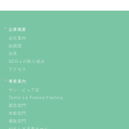
企業概要
会社案内
組織図
沿革
SDGｓの取り組み
アクセス
事業案内
サン・ピュア店
Tento La France Factory
園芸部門
米穀部門
通販部門
やすらぎ天童ホール