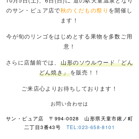
10月5日(土)、6日(日)に
道の駅天童温泉となり
のサン・ピュア店で
秋のくだもの祭り
を開催し
ます！
今が旬のリンゴをはじめとする果物を多数ご用
意！
さらに店舗前では、
山形のソウルウード「どん
どん焼き」
を販売！！
ご来店心よりお待ちしております！
お問い合わせは
サン・ピュア店
〒994-0028
山形県天童市鍬ノ町
二丁目3番43号
TEL:023-658-8101