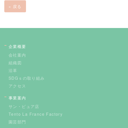
«
戻る
企業概要
会社案内
組織図
沿革
SDGｓの取り組み
アクセス
事業案内
サン・ピュア店
Tento La France Factory
園芸部門