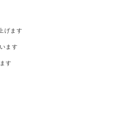
上げます
います
ます