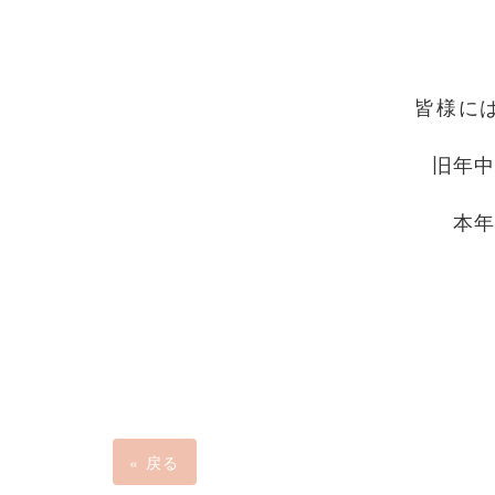
皆様に
旧年
本
«
戻る