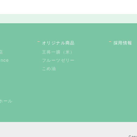
オリジナル商品
採用情報
店
王将一膳（米）
ance
フルーツゼリー
こめ油
ホール
Co