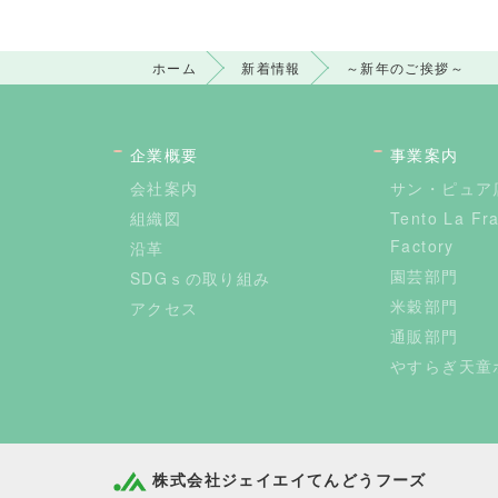
ホーム
新着情報
～新年のご挨拶～
企業概要
事業案内
会社案内
サン・ピュア
組織図
Tento La Fr
Factory
沿革
園芸部門
SDGｓの取り組み
米穀部門
アクセス
通販部門
やすらぎ天童
株式会社ジェイエイてんどうフーズ