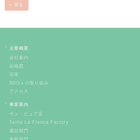
«
戻る
企業概要
会社案内
組織図
沿革
SDGｓの取り組み
アクセス
事業案内
サン・ピュア店
Tento La France Factory
園芸部門
米穀部門