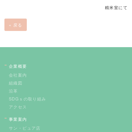
精米室にて
«
戻る
企業概要
会社案内
組織図
沿革
SDGｓの取り組み
アクセス
事業案内
サン・ピュア店