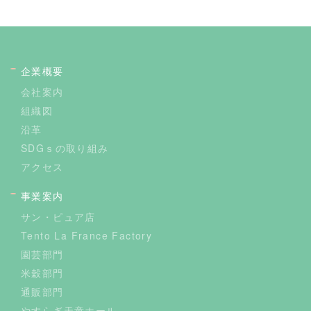
企業概要
会社案内
組織図
沿革
SDGｓの取り組み
アクセス
事業案内
サン・ピュア店
Tento La France Factory
園芸部門
米穀部門
通販部門
やすらぎ天童ホール