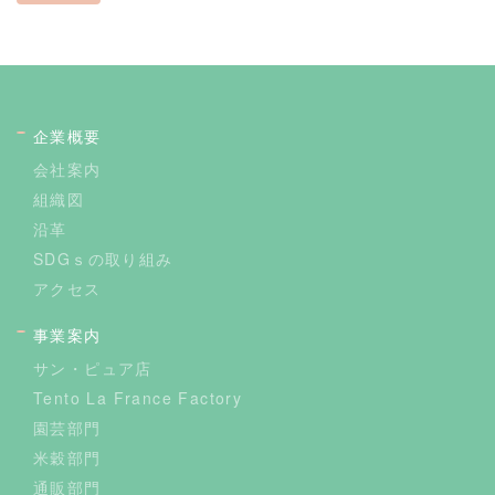
企業概要
会社案内
組織図
沿革
SDGｓの取り組み
アクセス
事業案内
サン・ピュア店
Tento La France Factory
園芸部門
米穀部門
通販部門