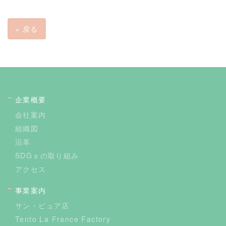
«
戻る
企業概要
会社案内
組織図
沿革
SDGｓの取り組み
アクセス
事業案内
サン・ピュア店
Tento La France Factory