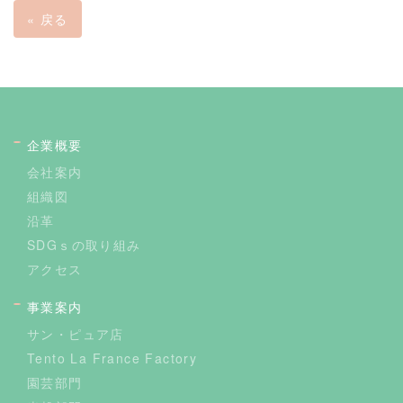
«
戻る
企業概要
会社案内
組織図
沿革
SDGｓの取り組み
アクセス
事業案内
サン・ピュア店
Tento La France Factory
園芸部門