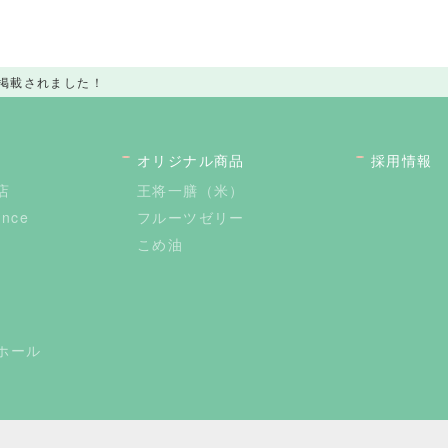
掲載されました！
オリジナル商品
採用情報
店
王将一膳（米）
ance
フルーツゼリー
こめ油
ホール