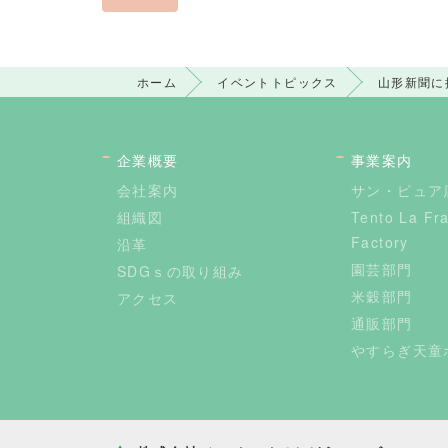
ホーム
イベントトピックス
山形新聞に
企業概要
事業案内
会社案内
サン・ピュア
組織図
Tento La Fr
Factory
沿革
園芸部門
SDGｓの取り組み
米穀部門
アクセス
通販部門
やすらぎ天童