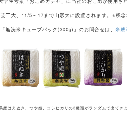
大学生考案「おこめガチャ」に当社の
おこめが使用さ
で
芸工大
、
1
1/5～17まで
山形大に
設置されます。※残念
無洗米キューブパック(300g)」のお問合せは、
米穀
県産はえぬき、つや姫、コシヒカリの3種類がランダムで出てき