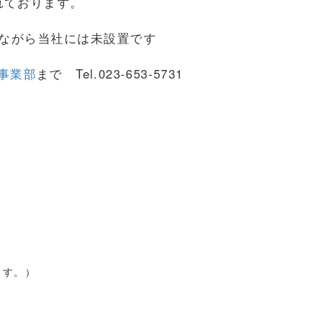
れております。
ながら
当社には未
設置です
事業部
まで Tel.023-653-5731
ます。）