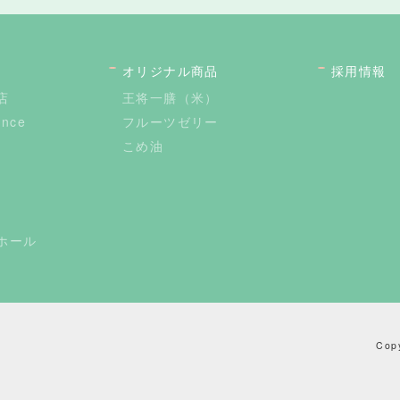
オリジナル商品
採用情報
店
王将一膳（米）
ance
フルーツゼリー
こめ油
ホール
Co