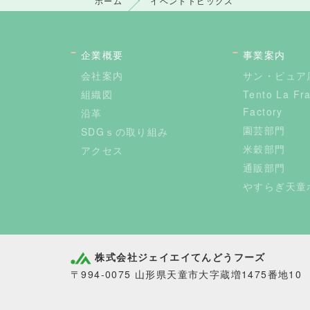
ホーム
イベントトピックス
企業概要
事業案内
会社案内
サン・ピュア
組織図
Tento La Fr
Factory
沿革
園芸部門
SDGｓの取り組み
米穀部門
アクセス
通販部門
やすらぎ天童
株式会社ジェイエイてんどうフーズ
〒994-0075 山形県天童市大字蔵増1475番地10